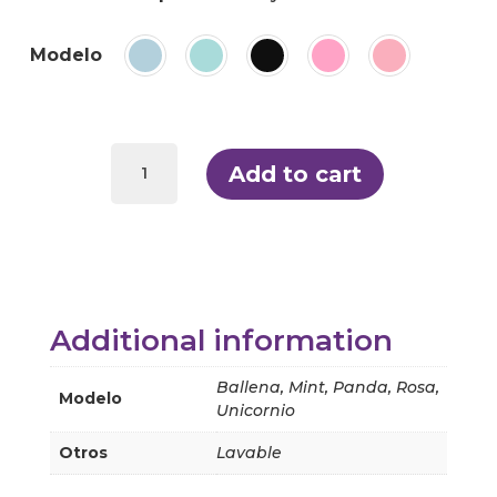
Modelo
Bolsas
para
Add to cart
snacks
Snack'n'go
Rolleat
quantity
Additional information
Ballena, Mint, Panda, Rosa,
Modelo
Unicornio
Otros
Lavable