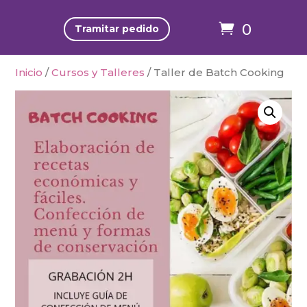
0
Tramitar pedido
Inicio
/
Cursos y Talleres
/ Taller de Batch Cooking