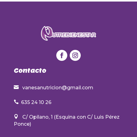
Contacto

vanesanutricion@gmail.com

635 24 10 26

C/ Opilano, 1 (Esquina con C/ Luis Pérez
Ponce)