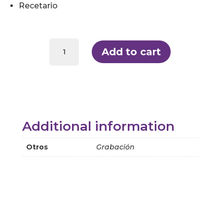
Recetario
Taller
de
Add to cart
Batch
Cooking
quantity
Additional information
Otros
Grabación