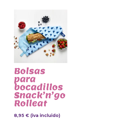
Bolsas
para
bocadillos
Snack’n’go
Rolleat
8,95
€
(iva incluido)