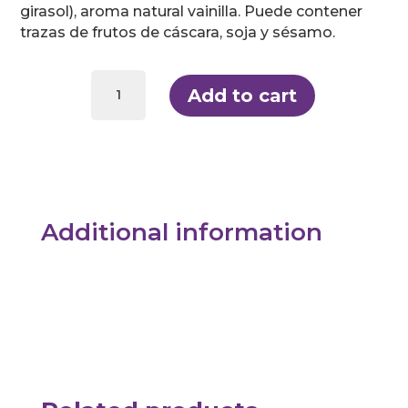
girasol), aroma natural vainilla. Puede contener
trazas de frutos de cáscara, soja y sésamo.
Chocolate
Blanco
Add to cart
Stevia
SinGluten
100g
Torras
quantity
Additional information