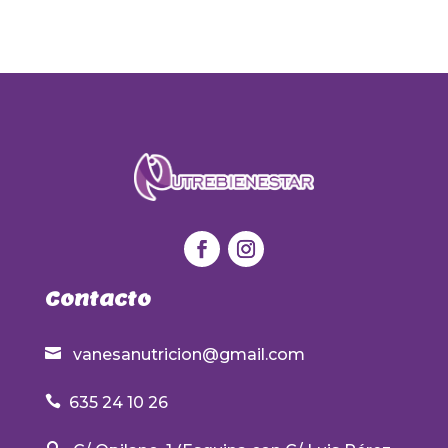
Contacto

vanesanutricion@gmail.com

635 24 10 26