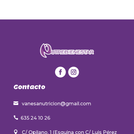
Contacto

vanesanutricion@gmail.com

635 24 10 26

C/ Opilano, 1 (Esquina con C/ Luis Pérez