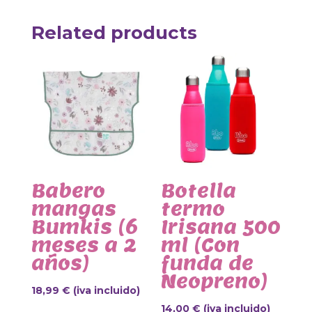
Related products
Babero
Botella
mangas
termo
Bumkis (6
Irisana 500
meses a 2
ml (Con
años)
funda de
Neopreno)
18,99
€
(iva incluido)
14,00
€
(iva incluido)