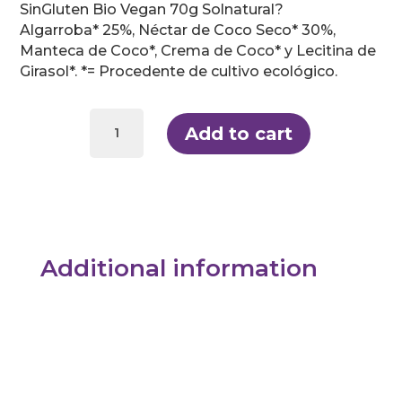
SinGluten Bio Vegan 70g Solnatural?
Algarroba* 25%, Néctar de Coco Seco* 30%,
Manteca de Coco*, Crema de Coco* y Lecitina de
Girasol*. *= Procedente de cultivo ecológico.
Chocolate
Algarroba
Add to cart
SinGluten
Bio
Vegan
70g
Solnatural
quantity
Additional information