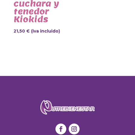
cuchara y
tenedor
Kiokids
21,50
€
(iva incluido)