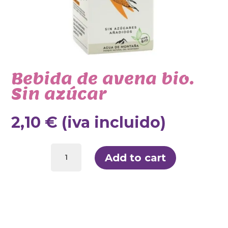
Bebida de avena bio.
Sin azúcar
2,10
€
(iva incluido)
Bebida
de
Add to cart
avena
bio.
Sin
azúcar
quantity